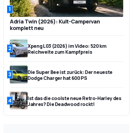
1
Adria Twin (2026): Kult-Campervan
komplett neu
Xpeng L03 (2026) im Video: 520 km
2
Reichweite zum Kampfpreis
Die Super Bee ist zurück: Der neueste
3
Dodge Charger hat 600 PS
Ist das die coolste neue Retro-Harley des
4
Jahres? Die Deadwood rockt!