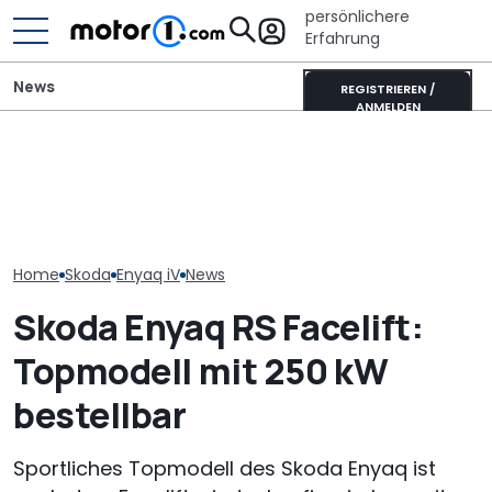
persönlichere
Erfahrung
News
REGISTRIEREN /
ANMELDEN
Autobauer m
700 Stunden Handarbeit:
Mitsubishi Grandis
langsamer ma
Dieser Skoda Kodiaq
Mildhybrid (2026) im Test:
bevor die Zuve
besteht aus Papier
Erfreulich normal!
noch weiter si
Home
Skoda
Enyaq iV
News
Skoda Enyaq RS Facelift:
Topmodell mit 250 kW
bestellbar
Sportliches Topmodell des Skoda Enyaq ist