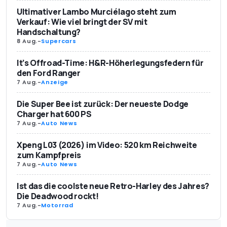
Ultimativer Lambo Murciélago steht zum
Verkauf: Wie viel bringt der SV mit
Handschaltung?
8 Aug.
-
Supercars
It’s Offroad-Time: H&R-Höherlegungsfedern für
den Ford Ranger
7 Aug.
-
Anzeige
Die Super Bee ist zurück: Der neueste Dodge
Charger hat 600 PS
7 Aug.
-
Auto News
Xpeng L03 (2026) im Video: 520 km Reichweite
zum Kampfpreis
7 Aug.
-
Auto News
Ist das die coolste neue Retro-Harley des Jahres?
Die Deadwood rockt!
7 Aug.
-
Motorrad