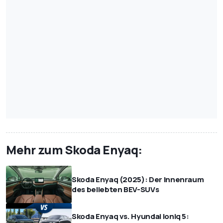
Mehr zum Skoda Enyaq:
Skoda Enyaq (2025): Der Innenraum
des beliebten BEV-SUVs
Skoda Enyaq vs. Hyundai Ioniq 5: