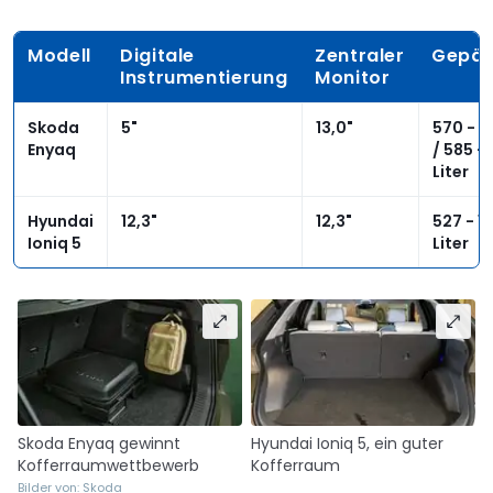
Modell
Digitale
Zentraler
Gepä
Instrumentierung
Monitor
Skoda
5"
13,0"
570 - 1.
Enyaq
/ 585 - 
Liter
Hyundai
12,3"
12,3"
527 - 1
Ioniq 5
Liter
Skoda Enyaq gewinnt
Hyundai Ioniq 5, ein guter
Kofferraumwettbewerb
Kofferraum
Bilder von: Skoda