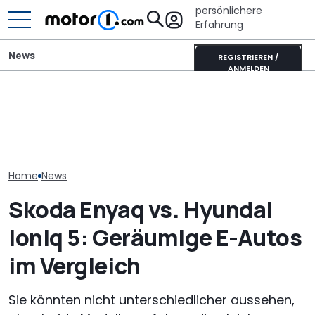
persönlichere
Erfahrung
News
REGISTRIEREN /
ANMELDEN
Autobauer m
700 Stunden Handarbeit:
Mitsubishi Grandis
langsamer ma
Dieser Skoda Kodiaq
Mildhybrid (2026) im Test:
bevor die Zuve
besteht aus Papier
Erfreulich normal!
noch weiter si
Home
News
Skoda Enyaq vs. Hyundai
Ioniq 5: Geräumige E-Autos
im Vergleich
Sie könnten nicht unterschiedlicher aussehen,