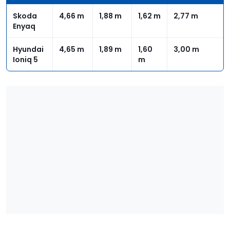
Skoda
4,66 m
1,88 m
1,62 m
2,77 m
Enyaq
Hyundai
4,65 m
1,89 m
1,60
3,00 m
Ioniq 5
m