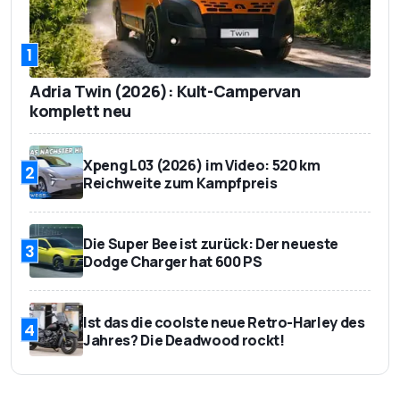
1
Adria Twin (2026): Kult-Campervan
komplett neu
Xpeng L03 (2026) im Video: 520 km
2
Reichweite zum Kampfpreis
Die Super Bee ist zurück: Der neueste
3
Dodge Charger hat 600 PS
Ist das die coolste neue Retro-Harley des
4
Jahres? Die Deadwood rockt!