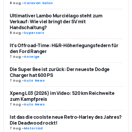
8 Aug.
-
Caravan Salon
Ultimativer Lambo Murciélago steht zum
Verkauf: Wie viel bringt der SV mit
Handschaltung?
8 Aug.
-
Supercars
It’s Offroad-Time: H&R-Höherlegungsfedern für
den Ford Ranger
7 Aug.
-
Anzeige
Die Super Bee ist zurück: Der neueste Dodge
Charger hat 600 PS
7 Aug.
-
Auto News
Xpeng L03 (2026) im Video: 520 km Reichweite
zum Kampfpreis
7 Aug.
-
Auto News
Ist das die coolste neue Retro-Harley des Jahres?
Die Deadwood rockt!
7 Aug.
-
Motorrad