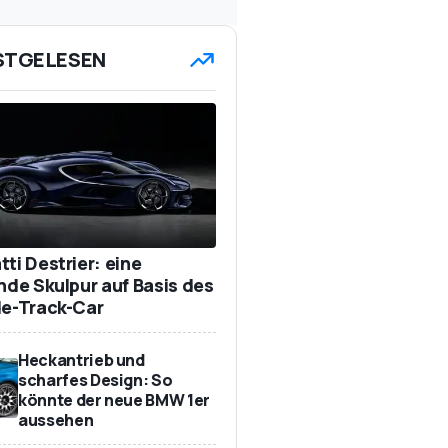
STGELESEN
ti Destrier: eine
ende Skulpur auf Basis des
de-Track-Car
Heckantrieb und
scharfes Design: So
könnte der neue BMW 1er
aussehen