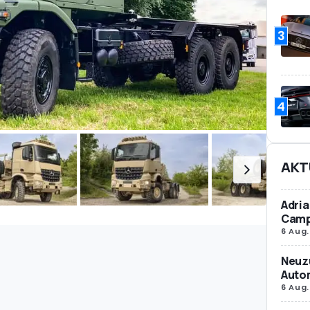
3
4
AKT
Adria
Camp
6 Aug.
Neuz
Autom
6 Aug.