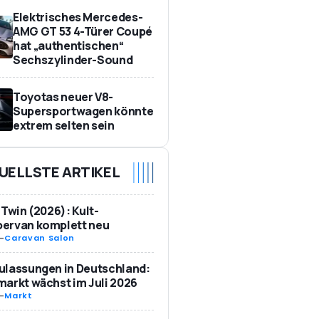
Elektrisches Mercedes-
AMG GT 53 4-Türer Coupé
hat „authentischen“
Sechszylinder-Sound
Toyotas neuer V8-
Supersportwagen könnte
extrem selten sein
UELLSTE ARTIKEL
 Twin (2026): Kult-
ervan komplett neu
-
Caravan Salon
ulassungen in Deutschland:
arkt wächst im Juli 2026
-
Markt