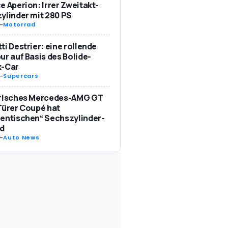
e Aperion: Irrer Zweitakt-
ylinder mit 280 PS
-
Motorrad
ti Destrier: eine rollende
ur auf Basis des Bolide-
k-Car
-
Supercars
trisches Mercedes-AMG GT
Türer Coupé hat
entischen“ Sechszylinder-
d
-
Auto News