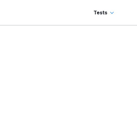
Sechszylinder-
Sound
Tests