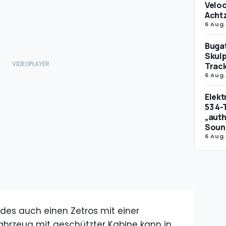
Veloc
Achtz
6 Aug.
Bugat
Skulp
Trac
6 Aug.
Elek
53 4-
„auth
Soun
6 Aug.
edes auch einen Zetros mit einer
ahrzeug mit geschützter Kabine kann in