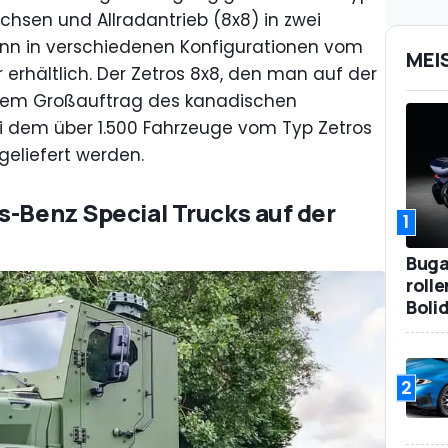
chsen und Allradantrieb (8x8) in zwei
dann in verschiedenen Konfigurationen vom
MEI
erhältlich. Der Zetros 8x8, den man auf der
 dem Großauftrag des kanadischen
i dem über 1.500 Fahrzeuge vom Typ Zetros
geliefert werden.
s-Benz Special Trucks auf der
1
Bugat
roll
Boli
2