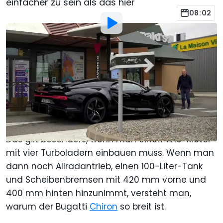
einfacher zu sein als das hier
08:02
Von
: Adrian Padeanu
Übersetzt von
:
Roland Hildebrandt
6. Mär. 2022
um
11:00 Uhr
Als bevorzugte Quelle Motor1.com
auf Google hinzufügen
So wie man regelmäßig bei McDonald's isst,
werden auch die Autos immer dicker und dicker.
Das gilt besonders, wenn man einen W16-Motor
mit vier Turboladern einbauen muss. Wenn man
dann noch Allradantrieb, einen 100-Liter-Tank
und Scheibenbremsen mit 420 mm vorne und
400 mm hinten hinzunimmt, versteht man,
warum der Bugatti
Chiron
so breit ist.