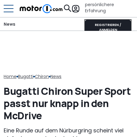
persönlichere
Erfahrung
News
REGISTRIEREN /
ANMELDEN
Bugatti Destrier: eine
Ist das die coolste neue
Bugatti Royal
rollende Skulpur auf Basis
Retro-Harley des Jahres?
Gigant mit 12,8
des Bolide-Track-Car
Die Deadwood rockt!
Korschenbroi
Home
Bugatti
Chiron
News
Bugatti Chiron Super Sport
passt nur knapp in den
McDrive
Eine Runde auf dem Nürburgring scheint viel