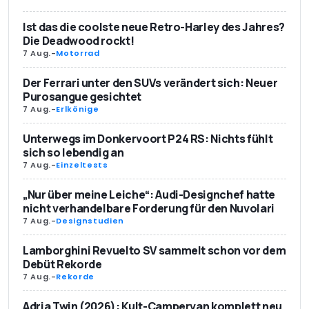
Ist das die coolste neue Retro-Harley des Jahres?
Die Deadwood rockt!
7 Aug.
-
Motorrad
Der Ferrari unter den SUVs verändert sich: Neuer
Purosangue gesichtet
7 Aug.
-
Erlkönige
Unterwegs im Donkervoort P24 RS: Nichts fühlt
sich so lebendig an
7 Aug.
-
Einzeltests
„Nur über meine Leiche“: Audi-Designchef hatte
nicht verhandelbare Forderung für den Nuvolari
7 Aug.
-
Designstudien
Lamborghini Revuelto SV sammelt schon vor dem
Debüt Rekorde
7 Aug.
-
Rekorde
Adria Twin (2026): Kult-Campervan komplett neu