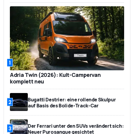
1
Adria Twin (2026): Kult-Campervan
komplett neu
Bugatti Destrier: eine rollende Skulpur
2
auf Basis des Bolide-Track-Car
Der Ferrari unter den SUVs verändert sich:
3
Neuer Purosangue gesichtet