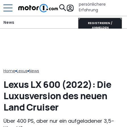
persönlichere
Erfahrung
News
REGISTRIEREN /
ANMELDEN
Autobauer müssen
langsamer machen,
Bugatti Destrier: eine
Der Lexus LFA 
bevor die Zuverlässigkeit
rollende Skulpur auf Basis
zurück, aber 
noch weiter sinkt
des Bolide-Track-Car
Motor
Home
Lexus
News
Lexus LX 600 (2022): Die
Luxusversion des neuen
Land Cruiser
Über 400 PS, aber nur ein aufgeladener 3,5-