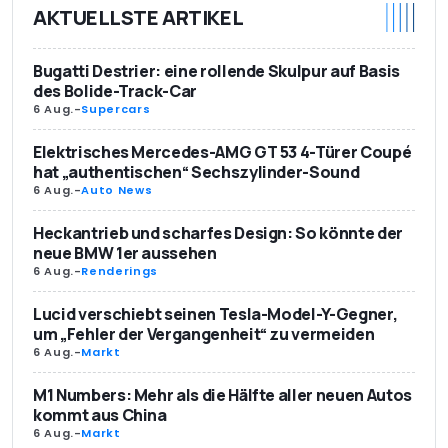
AKTUELLSTE ARTIKEL
Bugatti Destrier: eine rollende Skulpur auf Basis
des Bolide-Track-Car
6 Aug.
-
Supercars
Elektrisches Mercedes-AMG GT 53 4-Türer Coupé
hat „authentischen“ Sechszylinder-Sound
6 Aug.
-
Auto News
Heckantrieb und scharfes Design: So könnte der
neue BMW 1er aussehen
6 Aug.
-
Renderings
Lucid verschiebt seinen Tesla-Model-Y-Gegner,
um „Fehler der Vergangenheit“ zu vermeiden
6 Aug.
-
Markt
M1 Numbers: Mehr als die Hälfte aller neuen Autos
kommt aus China
6 Aug.
-
Markt