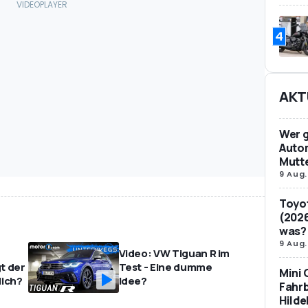
4
AKT
Wer g
Auto
Mutt
9 Aug.
Toyot
(2026
was?
9 Aug.
Video: VW Tiguan R im
t der
Test - Eine dumme
Mini 
lich?
Idee?
Fahrb
Hild