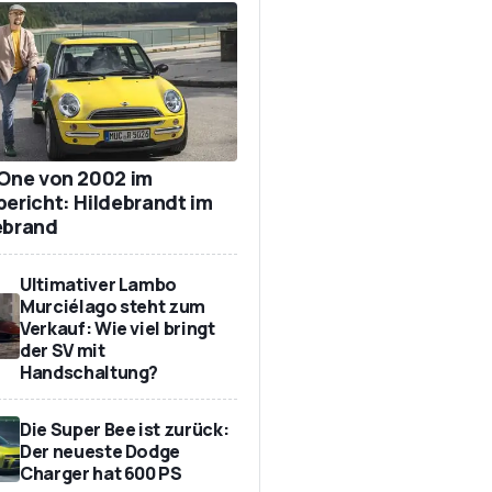
 One von 2002 im
bericht: Hildebrandt im
ebrand
Ultimativer Lambo
Murciélago steht zum
Verkauf: Wie viel bringt
der SV mit
Handschaltung?
Die Super Bee ist zurück:
Der neueste Dodge
Charger hat 600 PS