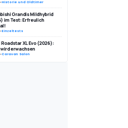
-
Historie und Oldtimer
bishi Grandis Mildhybrid
) im Test: Erfreulich
al!
-
Einzeltests
 Roadstar XL Evo (2026):
 wird erwachsen
-
Caravan Salon