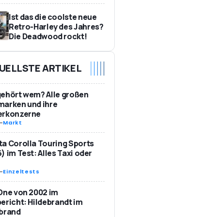
Ist das die coolste neue
Retro-Harley des Jahres?
Die Deadwood rockt!
UELLSTE ARTIKEL
ehört wem? Alle großen
marken und ihre
erkonzerne
-
Markt
a Corolla Touring Sports
) im Test: Alles Taxi oder
-
Einzeltests
One von 2002 im
ericht: Hildebrandt im
ebrand