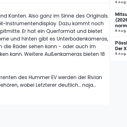
9 Aug.
Mitsu
nd Kanten. Also ganz im Sinne des Originals.
(2026
-Zoll-Instrumentendisplay. Dazu kommt noch
norm
kpitmitte. Er hat ein Querformat und bietet
8 Aug.
 Vorne und hinten gibt es Unterbodenkameras,
Pössl
 die Räder sehen kann - oder auch im
Der X
ken kann. Weitere Außenkameras bieten 18
8 Aug.
rrenten des Hummer EV werden der Rivian
ören, wobei Letzterer deutlich... naja...