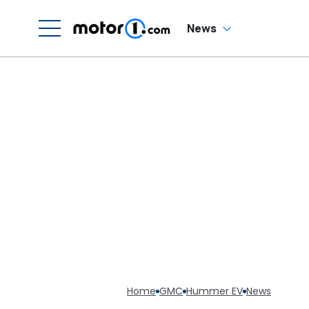
News
Home
GMC
Hummer EV
News