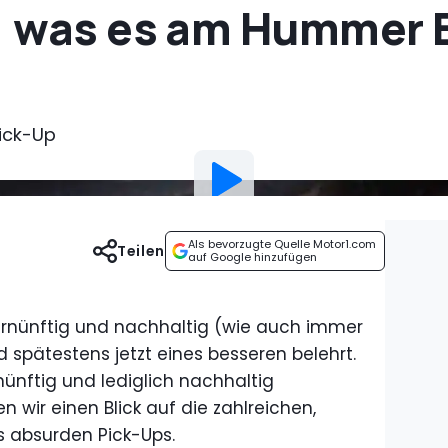
s, was es am Hummer 
ick-Up
Als bevorzugte Quelle Motor1.com
Teilen
auf Google hinzufügen
ernünftig und nachhaltig (wie auch immer
d spätestens jetzt eines besseren belehrt.
ünftig und lediglich nachhaltig
 wir einen Blick auf die zahlreichen,
s absurden Pick-Ups.