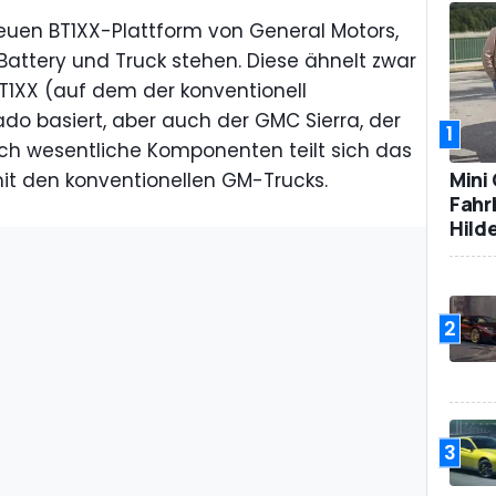
euen BT1XX-Plattform von General Motors,
Battery und Truck stehen. Diese ähnelt zwar
 T1XX (auf dem der konventionell
ado basiert, aber auch der GMC Sierra, der
1
h wesentliche Komponenten teilt sich das
Mini
mit den konventionellen GM-Trucks.
Fahr
Hild
2
3