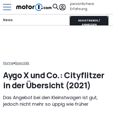
persönlichere
Erfahrung
News
REGISTRIEREN /
ANMELDEN
Lucid verschiebt seinen
Tatsächlicher Verbrauch:
Tesla-Model-Y-Gegner,
Dacia: Null-Pr
Dacia Sandero als
um „Fehler der
Leasing für Du
Benziner im Test
Vergangenheit“ zu
Bigster Hybrid
vermeiden
Home
Specials
Aygo X und Co.: Cityflitzer
in der Übersicht (2021)
Das Angebot bei den Kleinstwagen ist gut,
jedoch nicht mehr so üppig wie früher