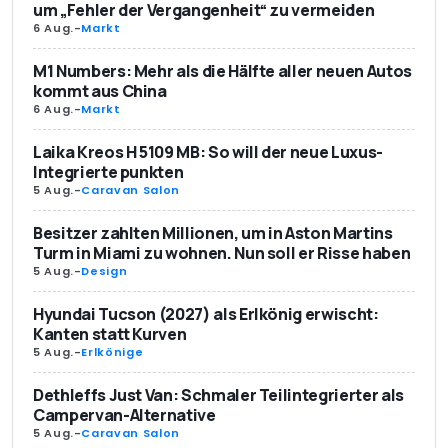
um „Fehler der Vergangenheit“ zu vermeiden
6 Aug.
-
Markt
M1 Numbers: Mehr als die Hälfte aller neuen Autos
kommt aus China
6 Aug.
-
Markt
Laika Kreos H 5109 MB: So will der neue Luxus-
Integrierte punkten
5 Aug.
-
Caravan Salon
Besitzer zahlten Millionen, um in Aston Martins
Turm in Miami zu wohnen. Nun soll er Risse haben
5 Aug.
-
Design
Hyundai Tucson (2027) als Erlkönig erwischt:
Kanten statt Kurven
5 Aug.
-
Erlkönige
Dethleffs Just Van: Schmaler Teilintegrierter als
Campervan-Alternative
5 Aug.
-
Caravan Salon