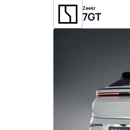
Zeekr
7GT