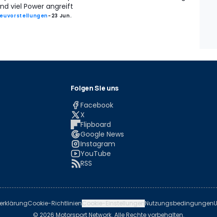
nd viel Power angreift
euvorstellungen
-
23 Jun.
Folgen Sie uns
Facebook
X
Flipboard
Google News
Instagram
YouTube
RSS
erklärung
Cookie-Richtlinien
Cookie-Einstellungen
Nutzungsbedingungen
U
© 2026 Motorsport Network. Alle Rechte vorbehalten.