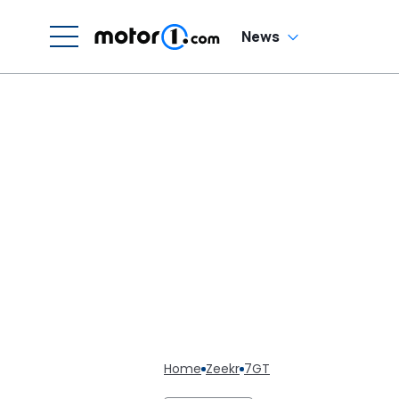
News
Home
Zeekr
7GT