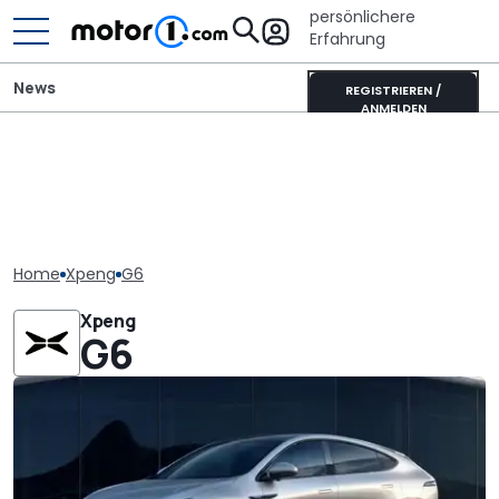
persönlichere
Erfahrung
News
REGISTRIEREN /
ANMELDEN
Home
Xpeng
G6
Xpeng
G6