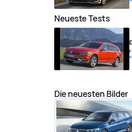
A
Neueste Tests
F
E
Die neuesten Bilder