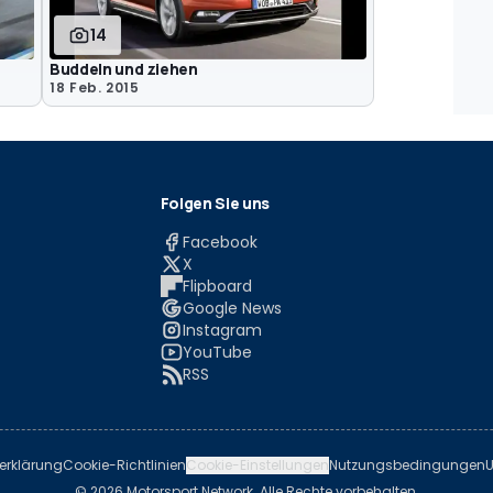
14
Buddeln und ziehen
18 Feb. 2015
Folgen Sie uns
Facebook
X
Flipboard
Google News
Instagram
YouTube
RSS
erklärung
Cookie-Richtlinien
Cookie-Einstellungen
Nutzungsbedingungen
U
© 2026 Motorsport Network. Alle Rechte vorbehalten.