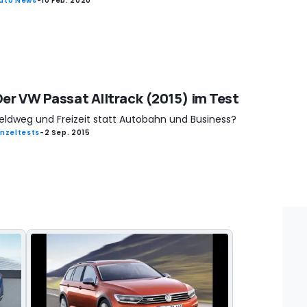
uto News
-
10 Feb. 2020
Der VW Passat Alltrack (2015) im Test
eldweg und Freizeit statt Autobahn und Business?
inzeltests
-
2 Sep. 2015