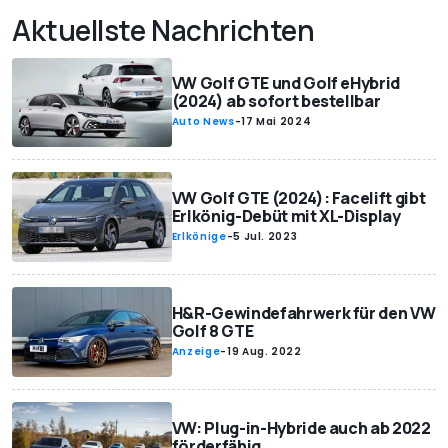
Aktuellste Nachrichten
VW Golf GTE und Golf eHybrid
(2024) ab sofort bestellbar
Auto News
-
17 Mai 2024
VW Golf GTE (2024): Facelift gibt
Erlkönig-Debüt mit XL-Display
Erlkönige
-
5 Jul. 2023
H&R-Gewindefahrwerk für den VW
Golf 8 GTE
Anzeige
-
19 Aug. 2022
VW: Plug-in-Hybride auch ab 2022
förderfähig