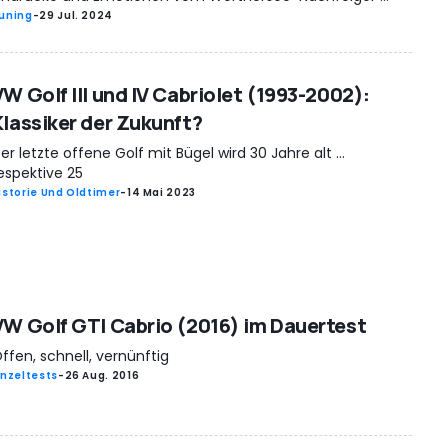
uning
-
29 Jul. 2024
VW Golf III und IV Cabriolet (1993-2002):
Klassiker der Zukunft?
er letzte offene Golf mit Bügel wird 30 Jahre alt ...
espektive 25
istorie Und Oldtimer
-
14 Mai 2023
VW Golf GTI Cabrio (2016) im Dauertest
ffen, schnell, vernünftig
inzeltests
-
26 Aug. 2016