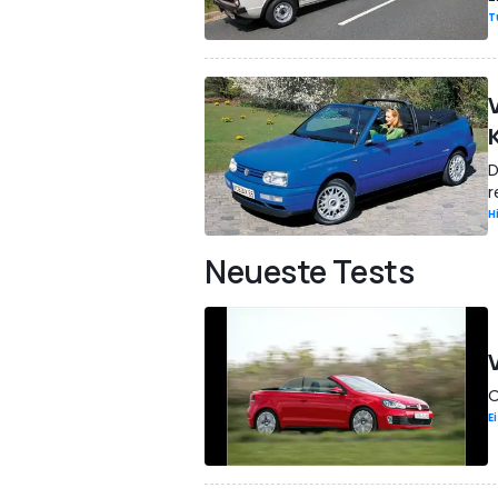
T
D
r
H
Neueste Tests
O
E