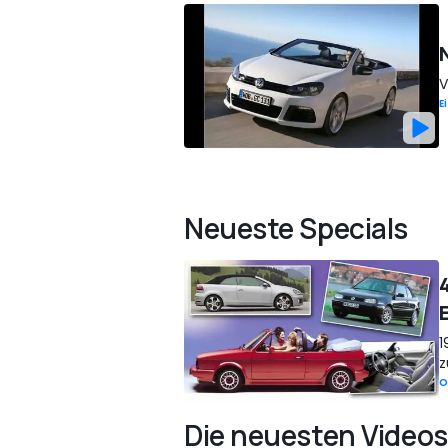
V
E
Neueste Specials
1
z
O
Die neuesten Videos