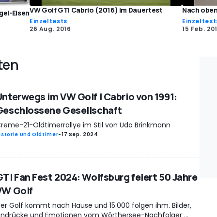
VW Golf GTI Cabrio (2016) im Dauertest
Nach oben
gel-Eisen
Einzeltests
Einzeltest
26 Aug. 2016
15 Feb. 20
ten
Unterwegs im VW Golf I Cabrio von 1991:
Geschlossene Gesellschaft
reme-21-Oldtimerrallye im Stil von Udo Brinkmann
istorie Und Oldtimer
-
17 Sep. 2024
GTI Fan Fest 2024: Wolfsburg feiert 50 Jahre
VW Golf
er Golf kommt nach Hause und 15.000 folgen ihm. Bilder,
indrücke und Emotionen vom Wörthersee-Nachfolger ...