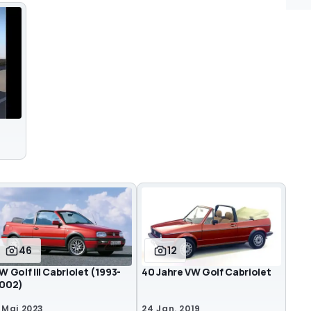
46
12
W Golf III Cabriolet (1993-
40 Jahre VW Golf Cabriolet
002)
 Mai 2023
24 Jan. 2019