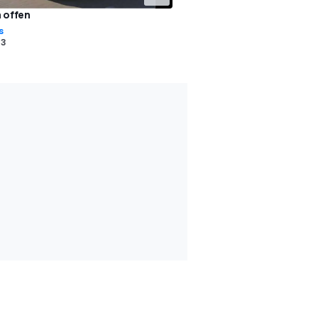
 offen
s
13