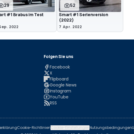
29
52
rt #1 Brabus im Test
Smart #1 Serienversion
(2022)
Sep. 2022
7 Apr. 2022
Folgen Sie uns
Facebook
X
Flipboard
Google News
Instagram
YouTube
RSS
erklärung
Cookie-Richtlinien
Cookie-Einstellungen
Nutzungsbedingungen
U