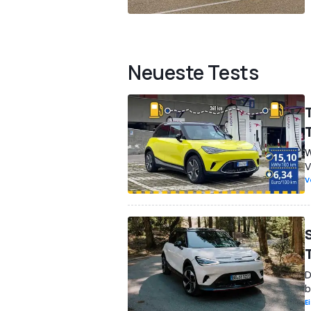
Neueste Tests
W
V
V
D
b
E