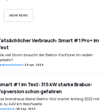
MEHR NEWS
Tatsächlicher Verbrauch: Smart #1 Pro+ im
Test
ie viel Strom braucht der Elektro-Fünftürer im realen
erkehr?
erbrauchstests
-
24 Apr. 2024
Smart #1 im Test: 315 kW starke Brabus-
Topversion schon gefahren
as brandneue kleine Elektro-SUV startet Anfang 2023 mit
is zu 440 km Reichweite
inzeltests
-
28 Sep. 2022