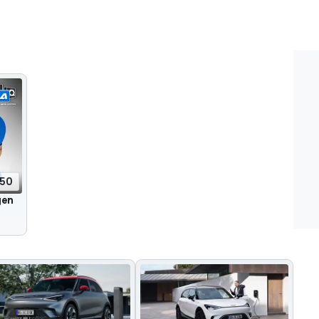
:50
gen