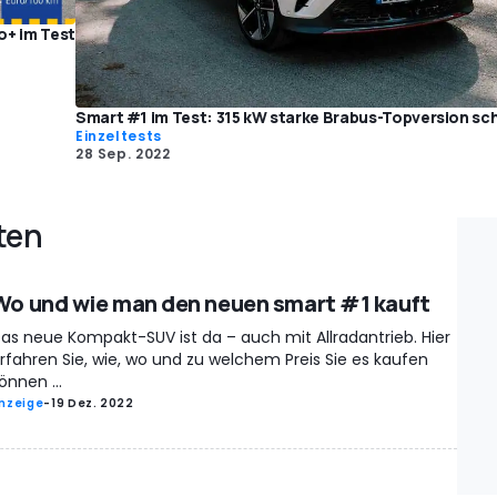
o+ im Test
Smart #1 im Test: 315 kW starke Brabus-Topversion sc
Einzeltests
28 Sep. 2022
ten
Wo und wie man den neuen smart #1 kauft
as neue Kompakt-SUV ist da – auch mit Allradantrieb. Hier
rfahren Sie, wie, wo und zu welchem Preis Sie es kaufen
önnen ...
nzeige
-
19 Dez. 2022