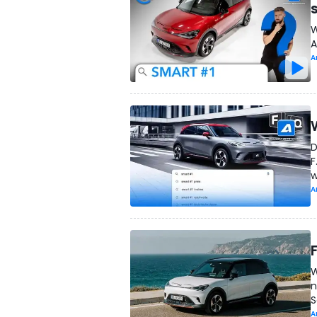
W
A
A
D
F
w
A
W
n
S
A