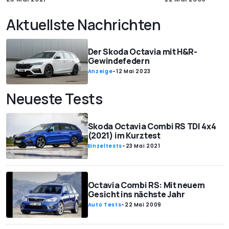
Aktuellste Nachrichten
Der Skoda Octavia mit H&R-
Gewindefedern
Anzeige
-
12 Mai 2023
Neueste Tests
Skoda Octavia Combi RS TDI 4x4
(2021) im Kurztest
Einzeltests
-
23 Mai 2021
Octavia Combi RS: Mit neuem
Gesicht ins nächste Jahr
Auto Tests
-
22 Mai 2009