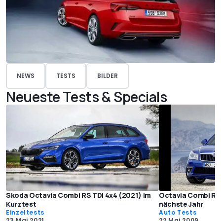
NEWS
TESTS
BILDER
Neueste Tests & Specials
Skoda Octavia Combi RS TDI 4x4 (2021) im
Octavia Combi RS:
Kurztest
nächste Jahr
Einzeltests
Auto Tests
23 Mai 2021
22 Mai 2009