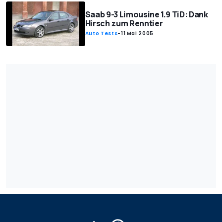
Saab 9-3 Limousine 1.9 TiD: Dank
Hirsch zum Renntier
Auto Tests
-
11 Mai 2005