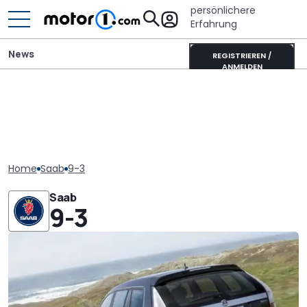
persönlichere
Erfahrung
News
REGISTRIEREN /
ANMELDEN
Home
Saab
9-3
Saab
9-3