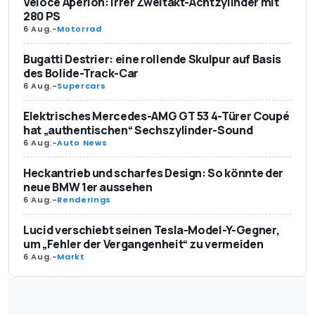
Veloce Aperion: Irrer Zweitakt-Achtzylinder mit
280 PS
6 Aug.
-
Motorrad
Bugatti Destrier: eine rollende Skulpur auf Basis
des Bolide-Track-Car
6 Aug.
-
Supercars
Elektrisches Mercedes-AMG GT 53 4-Türer Coupé
hat „authentischen“ Sechszylinder-Sound
6 Aug.
-
Auto News
Heckantrieb und scharfes Design: So könnte der
neue BMW 1er aussehen
6 Aug.
-
Renderings
Lucid verschiebt seinen Tesla-Model-Y-Gegner,
um „Fehler der Vergangenheit“ zu vermeiden
6 Aug.
-
Markt