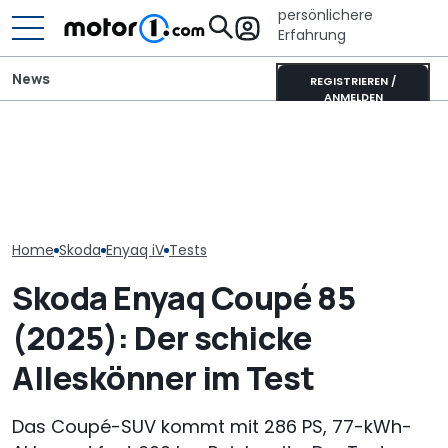
persönlichere
Erfahrung
News
REGISTRIEREN /
ANMELDEN
Autobauer m
700 Stunden Handarbeit:
Neuzulassungen in
langsamer ma
Dieser Skoda Kodiaq
Deutschland: Automarkt
bevor die Zuve
besteht aus Papier
wächst im Juli 2026
noch weiter si
Home
Skoda
Enyaq iV
Tests
Skoda Enyaq Coupé 85
(2025): Der schicke
Alleskönner im Test
Das Coupé-SUV kommt mit 286 PS, 77-kWh-