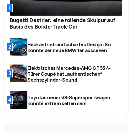
1
Bugatti Destrier: eine rollende Skulpur auf
Basis des Bolide-Track-Car
Heckantrieb und scharfes Design: So
2
könnte der neue BMW 1er aussehen
Elektrisches Mercedes-AMG GT 53 4-
3
Türer Coupé hat „authentischen“
Sechszylinder-Sound
Toyotas neuer V8-Supersportwagen
4
könnte extrem selten sein