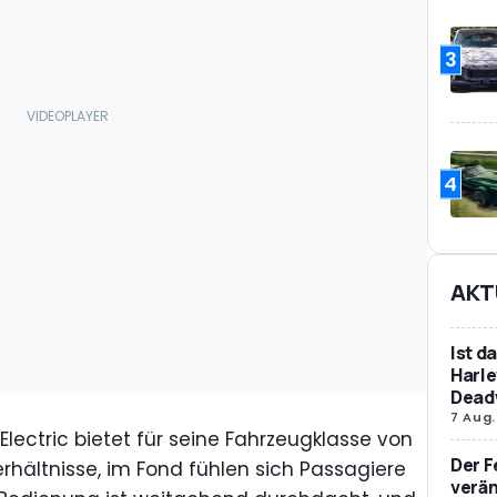
3
4
AKT
Ist d
Harle
Dead
7 Aug.
lectric bietet für seine Fahrzeugklasse von
Der F
rhältnisse, im Fond fühlen sich Passagiere
verän