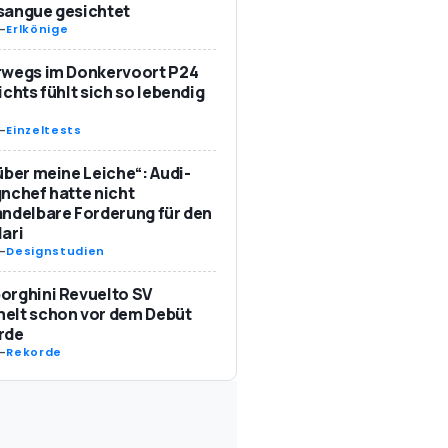
sangue gesichtet
-
Erlkönige
rwegs im Donkervoort P24
ichts fühlt sich so lebendig
-
Einzeltests
über meine Leiche“: Audi-
nchef hatte nicht
ndelbare Forderung für den
ari
-
Designstudien
orghini Revuelto SV
elt schon vor dem Debüt
rde
-
Rekorde