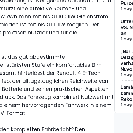
ie Bedienung ist weitgehend durchdacht, und
Puro
tützt eine effektive Routen- und
7 Aug.
 52 kWh kann mit bis zu 100 kW Gleichstrom
Unte
aden ist mit bis zu 11 kW möglich. Der
RS: N
s praktisch nutzbar und für die
an
7 Aug.
„Nur 
l ist das gut abgestimmte
Desig
verha
r stärksten Stufe ein komfortables Ein-
Nuvol
esamt hinterlässt der Renault 4 E-Tech
7 Aug.
rieb, der alltagstauglichen Reichweite von
Lamb
 Batterie und seinen praktischen Aspekten
samm
druck. Das Fahrzeug kombiniert Nutzwert mit
Reko
nd einem hervorragenden Fahrwerk in einem
7 Aug.
V-Format.
d den kompletten Fahrbericht? Den