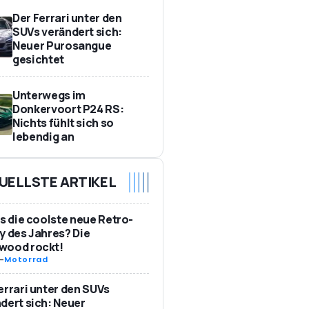
Der Ferrari unter den
SUVs verändert sich:
Neuer Purosangue
gesichtet
Unterwegs im
Donkervoort P24 RS:
Nichts fühlt sich so
lebendig an
UELLSTE ARTIKEL
as die coolste neue Retro-
y des Jahres? Die
wood rockt!
-
Motorrad
errari unter den SUVs
dert sich: Neuer