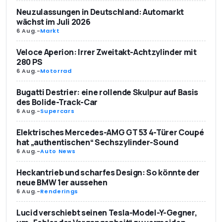
Neuzulassungen in Deutschland: Automarkt
wächst im Juli 2026
6 Aug.
-
Markt
Veloce Aperion: Irrer Zweitakt-Achtzylinder mit
280 PS
6 Aug.
-
Motorrad
Bugatti Destrier: eine rollende Skulpur auf Basis
des Bolide-Track-Car
6 Aug.
-
Supercars
Elektrisches Mercedes-AMG GT 53 4-Türer Coupé
hat „authentischen“ Sechszylinder-Sound
6 Aug.
-
Auto News
Heckantrieb und scharfes Design: So könnte der
neue BMW 1er aussehen
6 Aug.
-
Renderings
Lucid verschiebt seinen Tesla-Model-Y-Gegner,