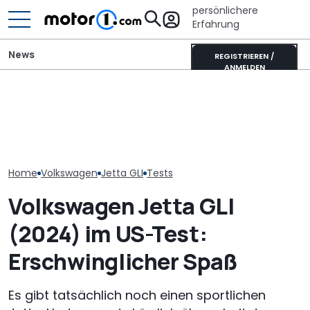
persönlichere
Erfahrung
News
REGISTRIEREN /
ANMELDEN
GWM Ora 5 vs. VW T-Roc:
Adria Twin (2026): Kult-
VW Golf GTI Ed
China-Neuling gegen
Campervan komplett
Werksabholung
Kompakt-Platzhirsch
neu
Autostadt im 
Home
Volkswagen
Jetta GLI
Tests
Volkswagen Jetta GLI
(2024) im US-Test:
Erschwinglicher Spaß
Es gibt tatsächlich noch einen sportlichen