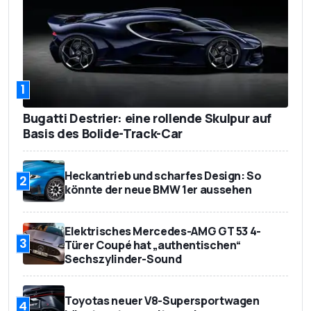
1
Bugatti Destrier: eine rollende Skulpur auf
Basis des Bolide-Track-Car
Heckantrieb und scharfes Design: So
2
könnte der neue BMW 1er aussehen
Elektrisches Mercedes-AMG GT 53 4-
3
Türer Coupé hat „authentischen“
Sechszylinder-Sound
Toyotas neuer V8-Supersportwagen
4