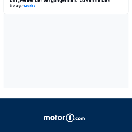
um „Fehler der Vergangenheit“ zu vermeiden
6 Aug.
-
Markt