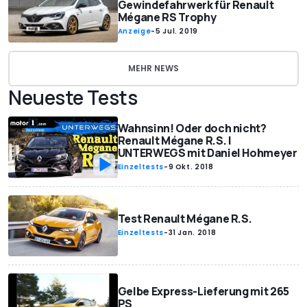
Gewindefahrwerk für Renault
Mégane RS Trophy
Anzeige
-
5 Jul. 2019
MEHR NEWS
Neueste Tests
Wahnsinn! Oder doch nicht?
Renault Mégane R.S. |
UNTERWEGS mit Daniel Hohmeyer
Einzeltests
-
9 Okt. 2018
Test Renault Mégane R.S.
Einzeltests
-
31 Jan. 2018
Gelbe Express-Lieferung mit 265
PS