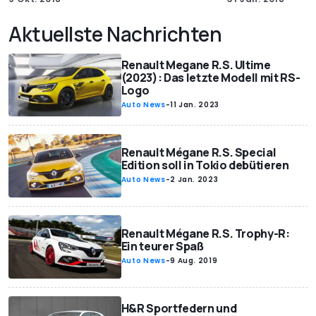
Aktuellste Nachrichten
Renault Megane R.S. Ultime
(2023): Das letzte Modell mit RS-
Logo
Auto News
-
11 Jan. 2023
Renault Mégane R.S. Special
Edition soll in Tokio debütieren
Auto News
-
2 Jan. 2023
Renault Mégane R.S. Trophy-R:
Ein teurer Spaß
Auto News
-
9 Aug. 2019
H&R Sportfedern und