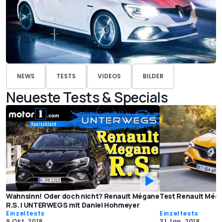
NEWS
TESTS
VIDEOS
BILDER
Neueste Tests & Specials
Wahnsinn! Oder doch nicht? Renault Mégane
Test Renault Méga
R.S. | UNTERWEGS mit Daniel Hohmeyer
Einzeltests
Einzeltests
9 Okt. 2018
31 Jan. 2018