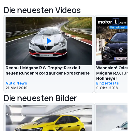
Die neuesten Videos
Renault Mégane R.S. Trophy-R erzielt
Wahnsinn! Oder d
neuen Rundenrekord auf der Nordschleife
Mégane R.S. | U
Hohmeyer
Auto News
Einzeltests
21 Mai 2019
9 Okt. 2018
Die neuesten Bilder