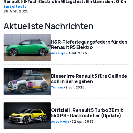
Renault 5 E-Tech Electric im Alltagstest: Ein Mann sieht Grün
Einzeltests
26 Apr. 2025
Aktuellste Nachrichten
H&R-Tieferlegungsfedern für den
Renault R5 Elektro
Anzeige
-
11 Jul. 2025
Dieser irre Renault 5 fürs Gelände
soll in Serie gehen
Tuning
-
2 Jul. 2025
Offiziell: Renault 5 Turbo 3E mit
540 PS - Das kostet er (Update)
Auto News
-
22 Apr. 2025