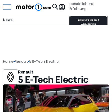
persönlichere
Erfahrung
News
REGISTRIEREN /
ANMELDEN
Home
Renault
5 E-Tech Electric
Renault
5 E-Tech Electric