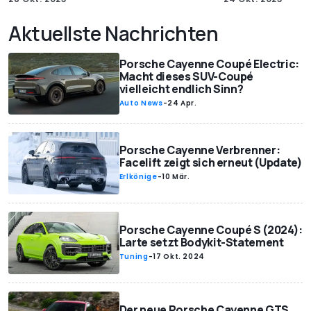
Aktuellste Nachrichten
Porsche Cayenne Coupé Electric:
Macht dieses SUV-Coupé
vielleicht endlich Sinn?
Auto News
-
24 Apr.
Porsche Cayenne Verbrenner:
Facelift zeigt sich erneut (Update)
Erlkönige
-
10 Mär.
Porsche Cayenne Coupé S (2024):
Larte setzt Bodykit-Statement
Tuning
-
17 Okt. 2024
Der neue Porsche Cayenne GTS