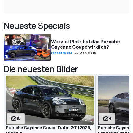
Neueste Specials
Wie viel Platz hat das Porsche
Cayenne Coupé wirklich?
Fotostrecke
-
22 Mär. 2019
Die neuesten Bilder
15
4
Porsche Cayenne Coupe Turbo GT (2026)
Porsche Cayenne
Erlkönig
Rendering von M