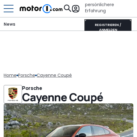
persönlichere
Erfahrung
News
REGISTRIEREN /
ANMELDEN
Home
Porsche
Cayenne Coupé
Porsche
Cayenne Coupé