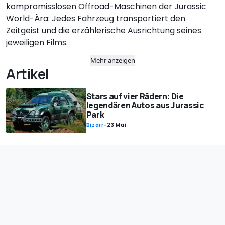
kompromisslosen Offroad-Maschinen der Jurassic
World-Ära: Jedes Fahrzeug transportiert den
Zeitgeist und die erzählerische Ausrichtung seines
jeweiligen Films.
Mehr anzeigen
Artikel
Stars auf vier Rädern: Die
legendären Autos aus Jurassic
Park
Bizarr
-
23 Mai