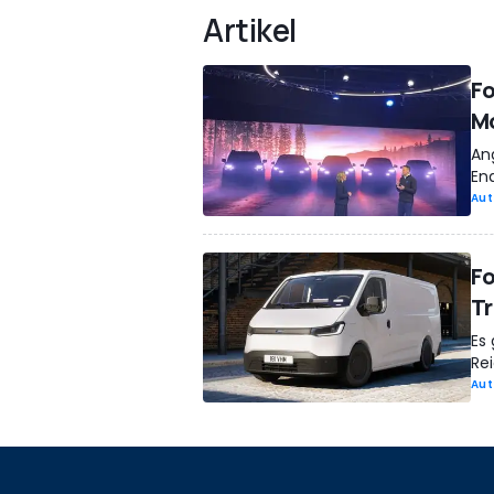
Artikel
Fo
M
An
End
Aut
Fo
Tr
Es
Re
Aut