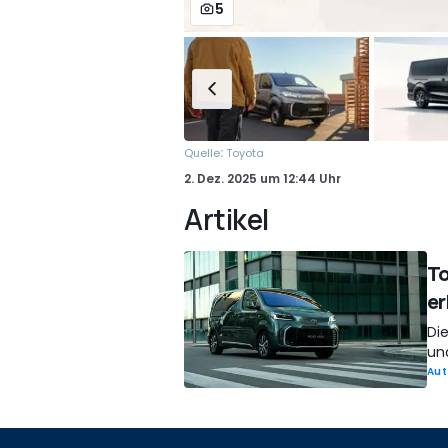
5
:
Quelle
Toyota
2. Dez. 2025
um
12:44 Uhr
Artikel
To
er
Di
un
Aut