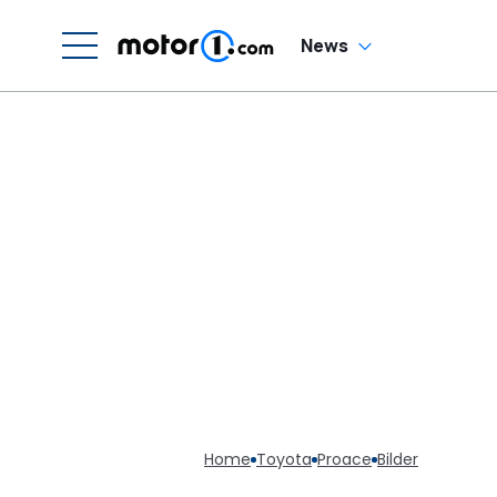
News
Home
Toyota
Proace
Bilder