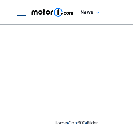
News
Home
Fiat
600
Bilder