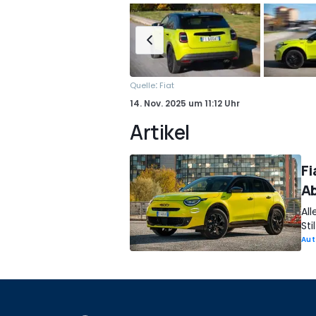
:
Quelle
Fiat
14. Nov. 2025
um
11:12 Uhr
Artikel
Fi
A
Al
St
Aut