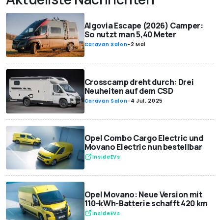
Algovia Escape (2026) Camper:
So nutzt man 5,40 Meter
Caravan Salon
-
2 Mai
Crosscamp dreht durch: Drei
Neuheiten auf dem CSD
Caravan Salon
-
4 Jul. 2025
Opel Combo Cargo Electric und
Movano Electric nun bestellbar
InsideEVs
Opel Movano: Neue Version mit
110-kWh-Batterie schafft 420 km
InsideEVs