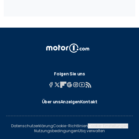
Folgen Sie uns
Über uns
Anzeigen
Kontakt
Datenschutzerklärung
Cookie-Richtlinien
Cookie-Einstellungen
Nutzungsbedingungen
Utiq verwalten