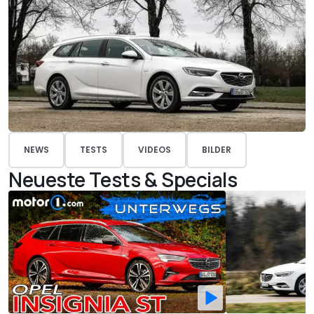
NEWS
TESTS
VIDEOS
BILDER
Neueste Tests & Specials