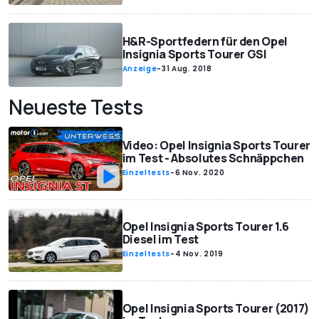
H&R-Sportfedern für den Opel
Insignia Sports Tourer GSI
Anzeige
-
31 Aug. 2018
Neueste Tests
Video: Opel Insignia Sports Tourer
im Test - Absolutes Schnäppchen
Einzeltests
-
6 Nov. 2020
Opel Insignia Sports Tourer 1.6
Diesel im Test
Einzeltests
-
4 Nov. 2019
Opel Insignia Sports Tourer (2017)