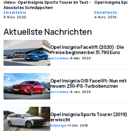
Video: Opel Insignia Sports Tourer im Test -
Opel Insignia Spor
Absolutes Schnäppchen
Einzeltests
Einzeltests
6 Nov. 2020
4 Nov. 2019
Aktuellste Nachrichten
Opel Insignia Facelift (2020): Die
Preise beginnen bei 31.790 Euro
Auto News
-
9 Mär. 2020
Opel Insignia GSI Facelift: Nun mit
neuem 230-PS-Turbobenziner
Auto News
-
9 Jan. 2020
Opel Insignia Sports Tourer (2019)
erwischt
Erlkönige
-
11 Okt. 2018