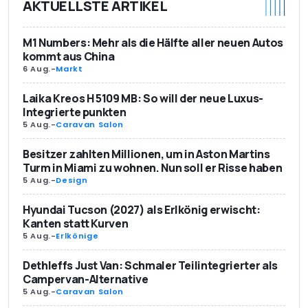
AKTUELLSTE ARTIKEL
M1 Numbers: Mehr als die Hälfte aller neuen Autos
kommt aus China
6 Aug.
-
Markt
Laika Kreos H 5109 MB: So will der neue Luxus-
Integrierte punkten
5 Aug.
-
Caravan Salon
Besitzer zahlten Millionen, um in Aston Martins
Turm in Miami zu wohnen. Nun soll er Risse haben
5 Aug.
-
Design
Hyundai Tucson (2027) als Erlkönig erwischt:
Kanten statt Kurven
5 Aug.
-
Erlkönige
Dethleffs Just Van: Schmaler Teilintegrierter als
Campervan-Alternative
5 Aug.
-
Caravan Salon