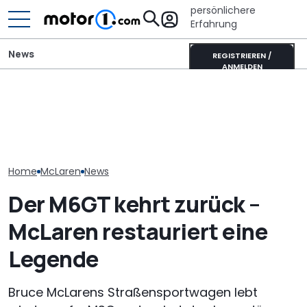
persönlichere
Erfahrung
News
REGISTRIEREN /
ANMELDEN
Daytona Shooting Brake
Laika Kreos H 5109 MB: So
Jubiläum: Der 
Hommage als exklusives
will der neue Luxus-
Sport Spider w
Einzelstück
Integrierte punkten
Jahre alt
Home
McLaren
News
Der M6GT kehrt zurück –
McLaren restauriert eine
Legende
Bruce McLarens Straßensportwagen lebt