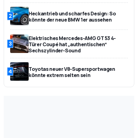
Heckantrieb und scharfes Design: So
2
könnte der neue BMW 1er aussehen
Elektrisches Mercedes-AMG GT 53 4-
3
Türer Coupé hat „authentischen“
Sechszylinder-Sound
Toyotas neuer V8-Supersportwagen
4
könnte extrem selten sein