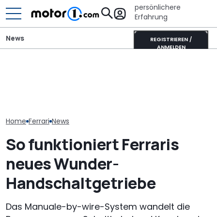
persönlichere
Erfahrung
News
REGISTRIEREN /
ANMELDEN
Ferrari 12Clindri Spider:
Neuzulassungen in
Ferrari :
Mehr Carbon, Klang und
Deutschland: Automarkt
Jahresprodukt
Bodennähe von Novitec
wächst im Juli 2026
2027 schon au
Home
Ferrari
News
So funktioniert Ferraris
neues Wunder-
Handschaltgetriebe
Das Manuale-by-wire-System wandelt die