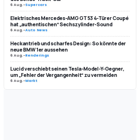
6 Aug.
-
Supercars
Elektrisches Mercedes-AMG GT 53 4-Türer Coupé
hat „authentischen“ Sechszylinder-Sound
6 Aug.
-
Auto News
Heckantrieb und scharfes Design: So könnte der
neue BMW 1er aussehen
6 Aug.
-
Renderings
Lucid verschiebt seinen Tesla-Model-Y-Gegner,
um „Fehler der Vergangenheit“ zu vermeiden
6 Aug.
-
Markt