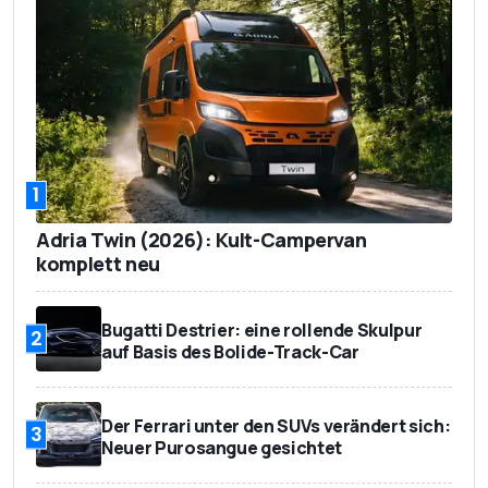
1
Adria Twin (2026): Kult-Campervan
komplett neu
Bugatti Destrier: eine rollende Skulpur
2
auf Basis des Bolide-Track-Car
Der Ferrari unter den SUVs verändert sich:
3
Neuer Purosangue gesichtet