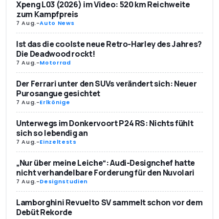
Xpeng L03 (2026) im Video: 520 km Reichweite
zum Kampfpreis
7 Aug.
-
Auto News
Ist das die coolste neue Retro-Harley des Jahres?
Die Deadwood rockt!
7 Aug.
-
Motorrad
Der Ferrari unter den SUVs verändert sich: Neuer
Purosangue gesichtet
7 Aug.
-
Erlkönige
Unterwegs im Donkervoort P24 RS: Nichts fühlt
sich so lebendig an
7 Aug.
-
Einzeltests
„Nur über meine Leiche“: Audi-Designchef hatte
nicht verhandelbare Forderung für den Nuvolari
7 Aug.
-
Designstudien
Lamborghini Revuelto SV sammelt schon vor dem
Debüt Rekorde