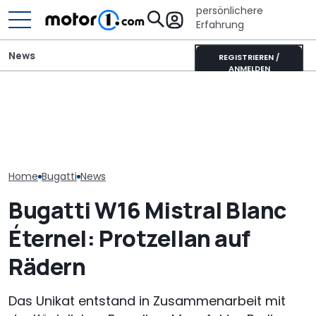
persönlichere
Erfahrung
News
REGISTRIEREN /
ANMELDEN
Ist das die coolste neue
Bugatti Destri
Das ist der letzte Bugatti
Retro-Harley des Jahres?
rollende Skulp
W16 Mistral
Die Deadwood rockt!
des Bolide-Tr
Home
Bugatti
News
Bugatti W16 Mistral Blanc
Éternel: Protzellan auf
Rädern
Das Unikat entstand in Zusammenarbeit mit