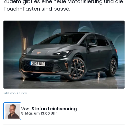
Zudem gibt es eine neue Motorisierung und die
Touch-Tasten sind passé.
Bild von:
Cupra
Von
:
Stefan Leichsenring
5. Mär.
um
13:00 Uhr