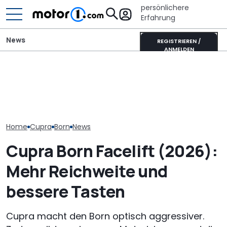
persönlichere
Erfahrung
News
REGISTRIEREN /
ANMELDEN
Der Ferrari unter den
Volkswagen-Konzern:
SUVs verändert sich:
Diese Baureih
Massiver Absatzverlust in
Neuer Purosangue
der Volkswag
China
gesichtet
bis 2030 strei
Home
Cupra
Born
News
Cupra Born Facelift (2026):
Mehr Reichweite und
bessere Tasten
Cupra macht den Born optisch aggressiver.