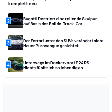
komplett neu
Bugatti Destrier: eine rollende Skulpur
2
auf Basis des Bolide-Track-Car
Der Ferrari unter den SUVs verändert sich:
3
Neuer Purosangue gesichtet
Unterwegs im Donkervoort P24 RS:
4
Nichts fühlt sich so lebendig an