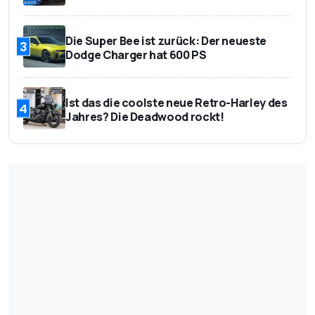
Die Super Bee ist zurück: Der neueste
3
Dodge Charger hat 600 PS
Ist das die coolste neue Retro-Harley des
4
Jahres? Die Deadwood rockt!