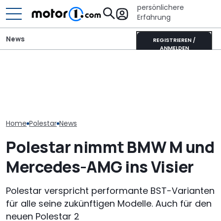
persönlichere
Erfahrung
News
REGISTRIEREN /
ANMELDEN
Nach China-Ban: Polestar
Mitsubishi Grandis
Toyotas neuer
gibt US-Markt wehrlos
Mildhybrid (2026) im Test:
Supersportwa
auf
Erfreulich normal!
extrem selten
Home
Polestar
News
Polestar nimmt BMW M und
Mercedes-AMG ins Visier
Polestar verspricht performante BST-Varianten
für alle seine zukünftigen Modelle. Auch für den
neuen Polestar 2