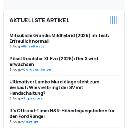
AKTUELLSTE ARTIKEL
Mitsubishi Grandis Mildhybrid (2026) im Test:
Erfreulich normal!
8 Aug.
-
Einzeltests
Pössl Roadstar XL Evo (2026): Der X wird
erwachsen
8 Aug.
-
Caravan Salon
Ultimativer Lambo Murciélago steht zum
Verkauf: Wie viel bringt der SV mit
Handschaltung?
8 Aug.
-
Supercars
It’s Offroad-Time: H&R-Höherlegungsfedern für
den Ford Ranger
7 Aug.
-
Anzeige