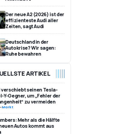
Der neue A2 (2026) ist der
effizienteste Audi aller
Zeiten, sagt Audi
Deutschland in der
Autokrise? Wir sagen:
Ruhe bewahren
UELLSTE ARTIKEL
 verschiebt seinen Tesla-
-Y-Gegner, um „Fehler der
angenheit“ zu vermeiden
-
Markt
mbers: Mehr als die Hälfte
 neuen Autos kommt aus
a