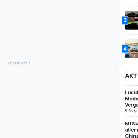
3
4
AKT
Lucid
Model
Verg
6 Aug.
M1 Nu
aller
Chin