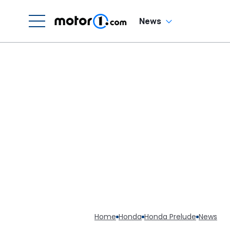
News
Home
Honda
Honda Prelude
News