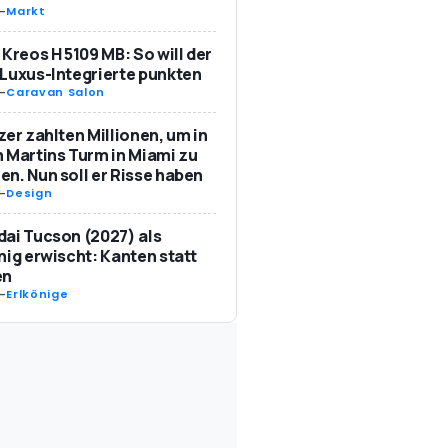
-
Markt
 Kreos H 5109 MB: So will der
Luxus-Integrierte punkten
-
Caravan Salon
zer zahlten Millionen, um in
 Martins Turm in Miami zu
n. Nun soll er Risse haben
-
Design
ai Tucson (2027) als
nig erwischt: Kanten statt
en
-
Erlkönige