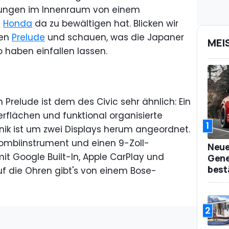
lungen im Innenraum von einem
n
Honda
da zu bewältigen hat. Blicken wir
uen
Prelude
und schauen, was die Japaner
MEI
 haben einfallen lassen.
Prelude ist dem des Civic sehr ähnlich: Ein
erflächen und funktional organisierte
1
ik ist um zwei Displays herum angeordnet.
l-Kombiinstrument und einen 9-Zoll-
Neue
it Google Built-In, Apple CarPlay und
Gene
best
uf die Ohren gibt's von einem Bose-
2