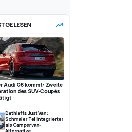
STGELESEN
r Audi Q8 kommt: Zweite
ration des SUV-Coupés
ätigt
Dethleffs Just Van:
Schmaler Teilintegrierter
als Campervan-
Alternative