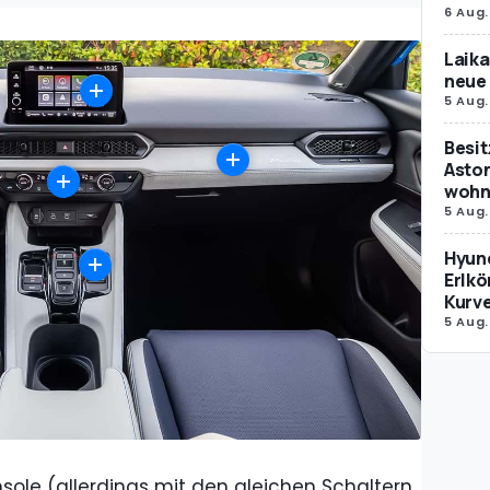
6 Aug.
Laika
neue 
5 Aug.
Besit
Aston
wohne
5 Aug.
Hyund
Erlkö
Kurv
5 Aug.
nsole (allerdings mit den gleichen Schaltern