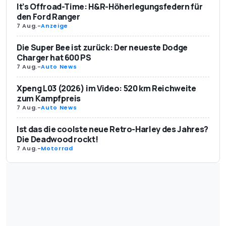
It’s Offroad-Time: H&R-Höherlegungsfedern für
den Ford Ranger
7 Aug.
-
Anzeige
Die Super Bee ist zurück: Der neueste Dodge
Charger hat 600 PS
7 Aug.
-
Auto News
Xpeng L03 (2026) im Video: 520 km Reichweite
zum Kampfpreis
7 Aug.
-
Auto News
Ist das die coolste neue Retro-Harley des Jahres?
Die Deadwood rockt!
7 Aug.
-
Motorrad