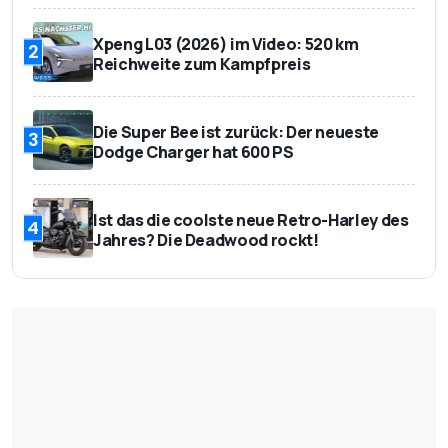
Xpeng L03 (2026) im Video: 520 km
2
Reichweite zum Kampfpreis
Die Super Bee ist zurück: Der neueste
3
Dodge Charger hat 600 PS
Ist das die coolste neue Retro-Harley des
4
Jahres? Die Deadwood rockt!