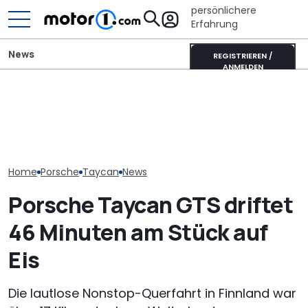
persönlichere
Erfahrung
News
REGISTRIEREN /
ANMELDEN
Porsche verlängert
Mitsubishi Grandis
Porsche versc
Standortsicherung um
Mildhybrid (2026) im Test:
Sparkurs: Weit
fünf Jahre bis 2035
Erfreulich normal!
Jobs auf der 
Home
Porsche
Taycan
News
Porsche Taycan GTS driftet
46 Minuten am Stück auf
Eis
Die lautlose Nonstop-Querfahrt in Finnland war