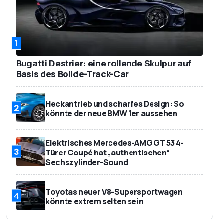
1
Bugatti Destrier: eine rollende Skulpur auf
Basis des Bolide-Track-Car
Heckantrieb und scharfes Design: So
2
könnte der neue BMW 1er aussehen
Elektrisches Mercedes-AMG GT 53 4-
3
Türer Coupé hat „authentischen“
Sechszylinder-Sound
Toyotas neuer V8-Supersportwagen
4
könnte extrem selten sein