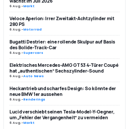
wächst im Juli 2026
6 Aug.
-
Markt
Veloce Aperion: Irrer Zweitakt-Achtzylinder mit
280 PS
6 Aug.
-
Motorrad
Bugatti Destrier: eine rollende Skulpur auf Basis
des Bolide-Track-Car
6 Aug.
-
Supercars
Elektrisches Mercedes-AMG GT 53 4-Türer Coupé
hat „authentischen“ Sechszylinder-Sound
6 Aug.
-
Auto News
Heckantrieb und scharfes Design: So könnte der
neue BMW 1er aussehen
6 Aug.
-
Renderings
Lucid verschiebt seinen Tesla-Model-Y-Gegner,
um „Fehler der Vergangenheit“ zu vermeiden
6 Aug.
-
Markt