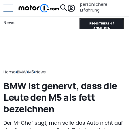
persönlichere
Erfahrung
News
REGISTRIEREN /
ANMELDEN
Heckantrieb und
scharfes Design: So
Adria Twin (2026): Kult-
Der nächste 
könnte der neue BMW 1er
Campervan komplett
Touring (2028)
aussehen
neu
wissen wir bis
Home
BMW
M5
News
BMW ist genervt, dass die
Leute den M5 als fett
bezeichnen
Der M-Chef sagt, man solle das Auto nicht auf