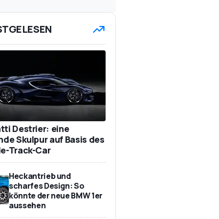
STGELESEN
ti Destrier: eine
ende Skulpur auf Basis des
de-Track-Car
Heckantrieb und
scharfes Design: So
könnte der neue BMW 1er
aussehen