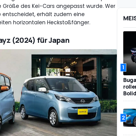
ie Größe des Kei-Cars angepasst wurde. Wer
e entscheidet, erhält zudem eine
MEI
eiten horizontalen Heckstoßfänger.
ayz (2024) für Japan
1
Bugat
roll
Boli
2