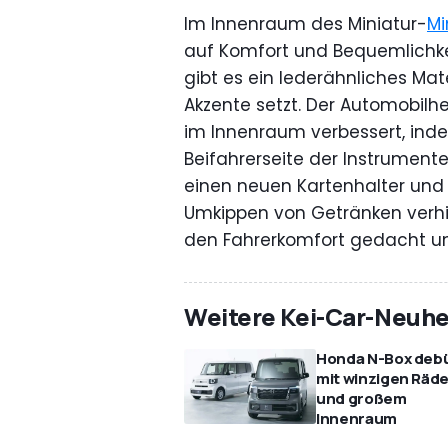
Im Innenraum des Miniatur-
Mi
auf Komfort und Bequemlichke
gibt es ein lederähnliches Mat
Akzente setzt. Der Automobilh
im Innenraum verbessert, inde
Beifahrerseite der Instrument
einen neuen Kartenhalter und 
Umkippen von Getränken verhin
den Fahrerkomfort gedacht und
Weitere Kei-Car-Neuhe
Honda N-Box debü
mit winzigen Räd
und großem
Innenraum