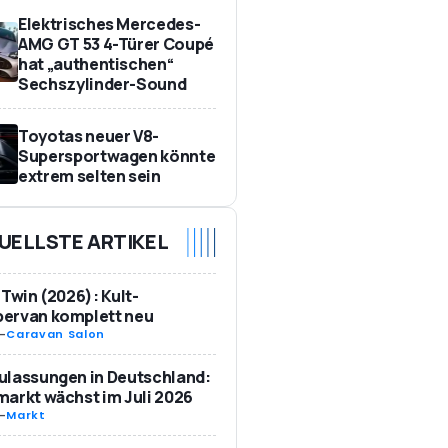
Elektrisches Mercedes-
AMG GT 53 4-Türer Coupé
hat „authentischen“
Sechszylinder-Sound
Toyotas neuer V8-
Supersportwagen könnte
extrem selten sein
UELLSTE ARTIKEL
 Twin (2026): Kult-
ervan komplett neu
-
Caravan Salon
ulassungen in Deutschland:
arkt wächst im Juli 2026
-
Markt