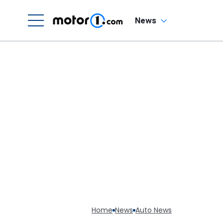
Sechszylinder-
Sound
News
Home
News
Auto News