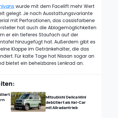
nivans
wurde mit dem Facelift mehr Wert
it gelegt. Je nach Ausstattungsvariante
erial mit Perforationen, das cassisfarbene
ersteller hat auch die Ablagemöglichkeiten
m er ein tieferes Staufach auf der
entafel hinzugefügt hat. Außerdem gibt es
eine Klappe im Getränkehalter, die das
dert. Für kalte Tage hat Nissan sogar an
 bietet ein beheizbares Lenkrad an.
iten:
tiert
Mitsubishi Delica Mini
ern
debütiert als Kei-Car
mit Allradantrieb