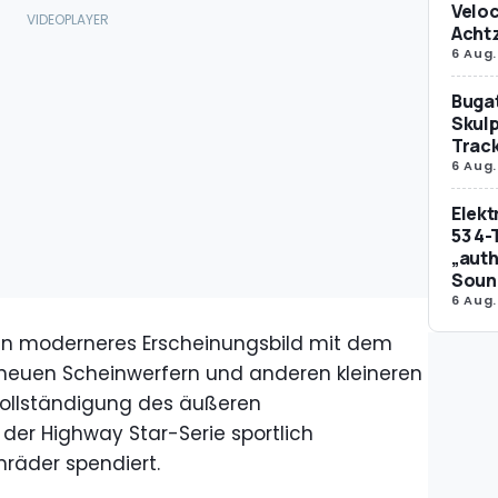
Veloc
Achtz
6 Aug.
Bugat
Skulp
Trac
6 Aug.
Elek
53 4-
„auth
Soun
6 Aug.
in moderneres Erscheinungsbild mit dem
, neuen Scheinwerfern und anderen kleineren
vollständigung des äußeren
der Highway Star-Serie sportlich
räder spendiert.