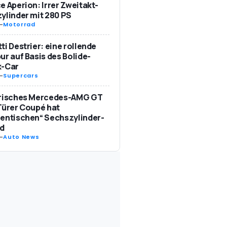
e Aperion: Irrer Zweitakt-
ylinder mit 280 PS
-
Motorrad
ti Destrier: eine rollende
ur auf Basis des Bolide-
k-Car
-
Supercars
trisches Mercedes-AMG GT
Türer Coupé hat
entischen“ Sechszylinder-
d
-
Auto News