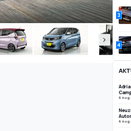
3
4
AKT
Adria
Camp
6 Aug.
Neuz
Autom
6 Aug.