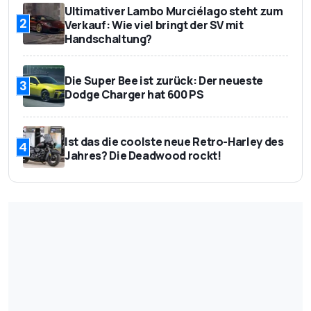
Ultimativer Lambo Murciélago steht zum
2
Verkauf: Wie viel bringt der SV mit
Handschaltung?
Die Super Bee ist zurück: Der neueste
3
Dodge Charger hat 600 PS
Ist das die coolste neue Retro-Harley des
4
Jahres? Die Deadwood rockt!