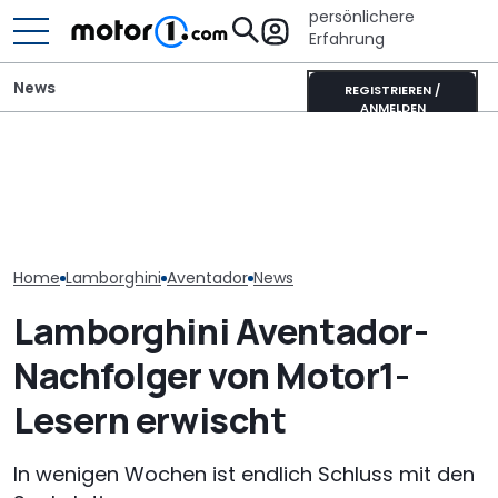
persönlichere
Erfahrung
News
REGISTRIEREN /
ANMELDEN
Ultimativer L
Wer gehört wem? Alle
Toyota Corolla Touring
Murciélago st
großen Automarken und
Sports (2026) im Test:
Verkauf: Wie vi
ihre Mutterkonzerne
Alles Taxi oder was?
der SV mit
Handschaltun
Home
Lamborghini
Aventador
News
Lamborghini Aventador-
Nachfolger von Motor1-
Lesern erwischt
In wenigen Wochen ist endlich Schluss mit den