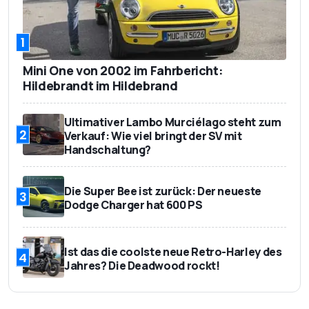
1
Mini One von 2002 im Fahrbericht:
Hildebrandt im Hildebrand
Ultimativer Lambo Murciélago steht zum
2
Verkauf: Wie viel bringt der SV mit
Handschaltung?
Die Super Bee ist zurück: Der neueste
3
Dodge Charger hat 600 PS
Ist das die coolste neue Retro-Harley des
4
Jahres? Die Deadwood rockt!