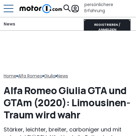
persönlichere
Erfahrung
News
REGISTRIEREN /
ANMELDEN
Die Super Bee ist zurück:
Wer gehört wem? Alle
Xpeng L03 (20
Der neueste Dodge
großen Automarken und
Video: 520 km
Charger hat 600 PS
ihre Mutterkonzerne
zum Kampfpre
Home
Alfa Romeo
Giulia
News
Alfa Romeo Giulia GTA und
GTAm (2020): Limousinen-
Traum wird wahr
Stärker, leichter, breiter, carboniger und mit