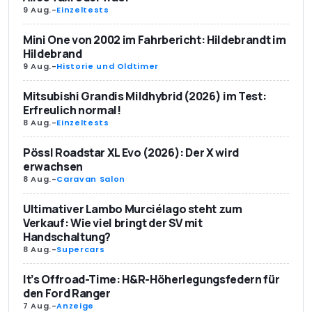
9 Aug.
-
Einzeltests
Mini One von 2002 im Fahrbericht: Hildebrandt im
Hildebrand
9 Aug.
-
Historie und Oldtimer
Mitsubishi Grandis Mildhybrid (2026) im Test:
Erfreulich normal!
8 Aug.
-
Einzeltests
Pössl Roadstar XL Evo (2026): Der X wird
erwachsen
8 Aug.
-
Caravan Salon
Ultimativer Lambo Murciélago steht zum
Verkauf: Wie viel bringt der SV mit
Handschaltung?
8 Aug.
-
Supercars
It’s Offroad-Time: H&R-Höherlegungsfedern für
den Ford Ranger
7 Aug.
-
Anzeige