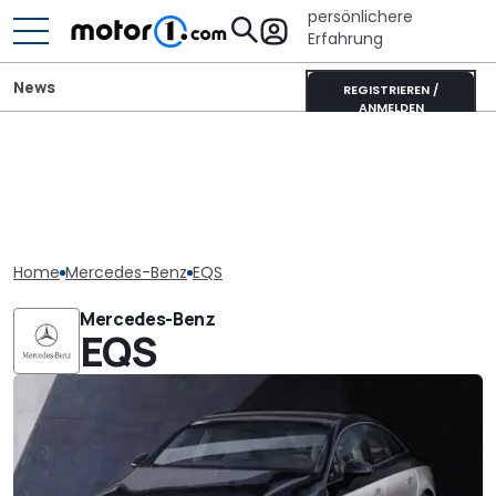
persönlichere
Erfahrung
News
REGISTRIEREN /
ANMELDEN
Home
Mercedes-Benz
EQS
Mercedes-Benz
EQS