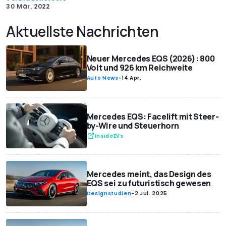
30 Mär. 2022
Aktuellste Nachrichten
Neuer Mercedes EQS (2026): 800
Volt und 926 km Reichweite
Auto News
-
14 Apr.
Mercedes EQS: Facelift mit Steer-
by-Wire und Steuerhorn
InsideEVs
Mercedes meint, das Design des
EQS sei zu futuristisch gewesen
Designstudien
-
2 Jul. 2025