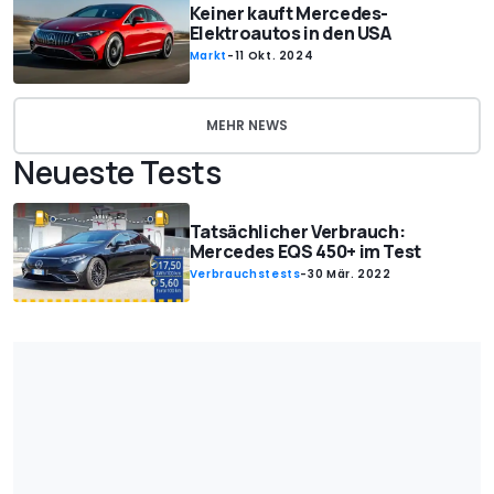
Keiner kauft Mercedes-
Elektroautos in den USA
Markt
-
11 Okt. 2024
MEHR NEWS
Neueste Tests
Tatsächlicher Verbrauch:
Mercedes EQS 450+ im Test
Verbrauchstests
-
30 Mär. 2022