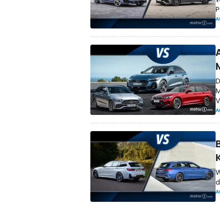
P
A
D
M
V
A
W
d
A