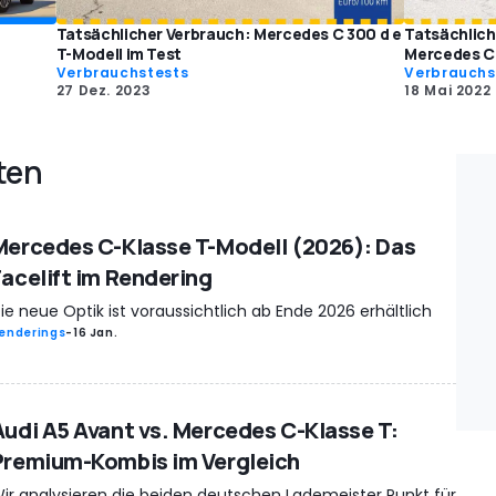
Tatsächlicher Verbrauch: Mercedes C 300 d e
Tatsächlich
T-Modell im Test
Mercedes C 
Verbrauchstests
Verbrauchs
27 Dez. 2023
18 Mai 2022
ten
Mercedes C-Klasse T-Modell (2026): Das
Facelift im Rendering
ie neue Optik ist voraussichtlich ab Ende 2026 erhältlich
enderings
-
16 Jan.
Audi A5 Avant vs. Mercedes C-Klasse T:
Premium-Kombis im Vergleich
ir analysieren die beiden deutschen Lademeister Punkt für