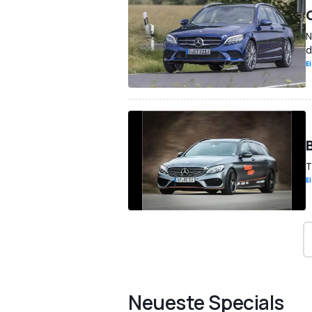
N
d
E
T
E
Neueste Specials