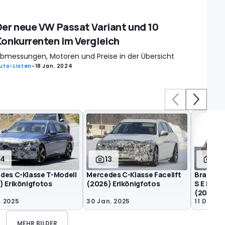
Der neue VW Passat Variant und 10
Konkurrenten im Vergleich
bmessungen, Motoren und Preise in der Übersicht
uto-Listen
-
18 Jan. 2024
14
13
16
des C-Klasse T-Modell
Mercedes C-Klasse Facelift
Brabus 
) Erlkönigfotos
(2026) Erlkönigfotos
S E Perf
(2024)
. 2025
30 Jan. 2025
11 Dez. 
MEHR BILDER