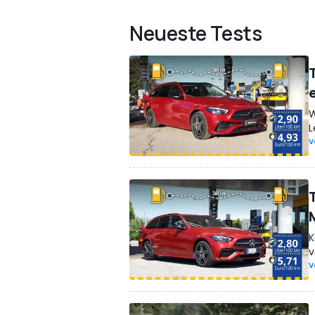
Neueste Tests
W
L
V
K
v
V