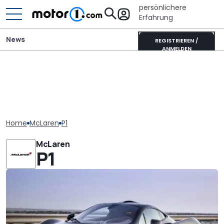
persönlichere
Erfahrung
News
REGISTRIEREN /
ANMELDEN
Home
McLaren
P1
McLaren
P1