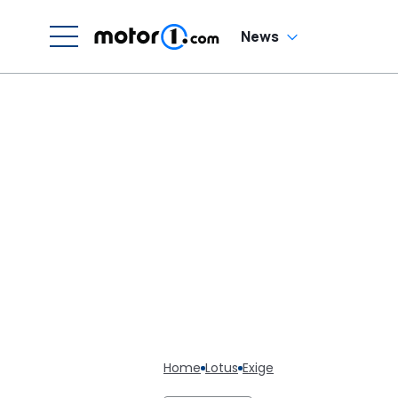
News
Home
Lotus
Exige