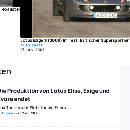
S Roadster
Lotus Exige S (2008) im Test: Britischer Supersportler
Auto Tests
17 Jan. 2008
ten
Die Produktion von Lotus Elise, Exige und
Evora endet
as Trio macht Platz für die Emira ...
uto News
-
23 Dez. 2021