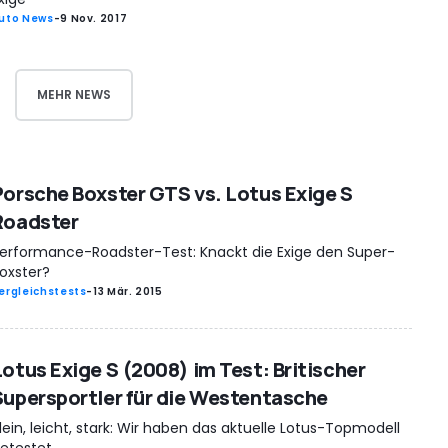
uto News
-
9 Nov. 2017
MEHR NEWS
Porsche Boxster GTS vs. Lotus Exige S
Roadster
erformance-Roadster-Test: Knackt die Exige den Super-
oxster?
ergleichstests
-
13 Mär. 2015
Lotus Exige S (2008) im Test: Britischer
Supersportler für die Westentasche
lein, leicht, stark: Wir haben das aktuelle Lotus-Topmodell