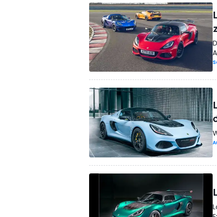
D
A
S
W
A
L
E