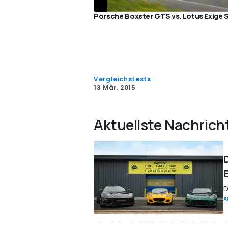
Porsche Boxster GTS vs. Lotus Exige 
Vergleichstests
13 Mär. 2015
Aktuellste Nachrich
D
A