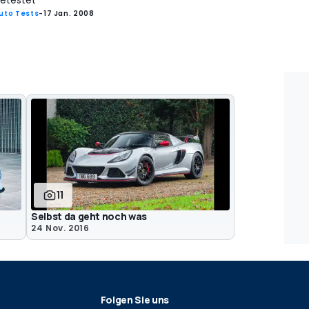
etestet
uto Tests
-
17 Jan. 2008
11
Selbst da geht noch was
24 Nov. 2016
Folgen Sie uns