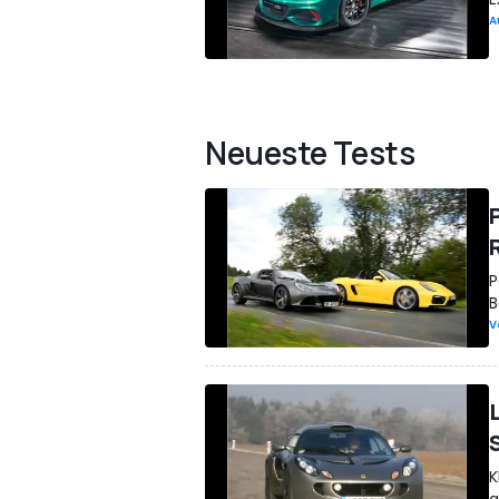
A
Neueste Tests
P
B
V
K