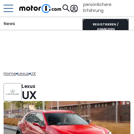
persönlichere
Erfahrung
News
REGISTRIEREN /
ANMELDEN
Home
Lexus
UX
Lexus
UX