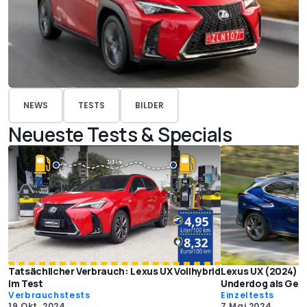
NEWS
TESTS
BILDER
Neueste Tests & Specials
Tatsächlicher Verbrauch: Lexus UX Vollhybrid
Lexus UX (2024) Fa
im Test
Underdog als Geh
Verbrauchstests
Einzeltests
19 Okt. 2024
7 Mai 2024