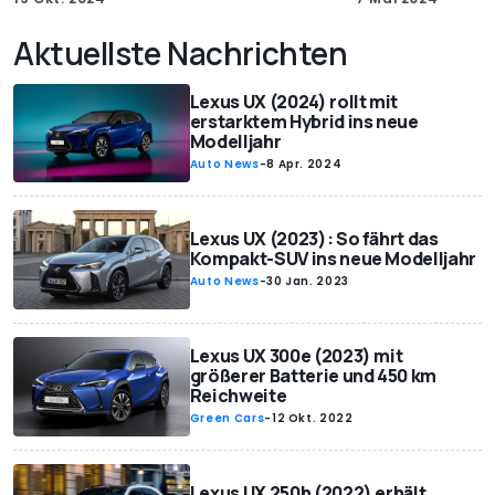
Aktuellste Nachrichten
Lexus UX (2024) rollt mit
erstarktem Hybrid ins neue
Modelljahr
Auto News
-
8 Apr. 2024
Lexus UX (2023): So fährt das
Kompakt-SUV ins neue Modelljahr
Auto News
-
30 Jan. 2023
Lexus UX 300e (2023) mit
größerer Batterie und 450 km
Reichweite
Green Cars
-
12 Okt. 2022
Lexus UX 250h (2022) erhält