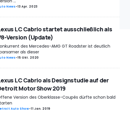
ersion ...
uto News
-
13 Apr. 2023
Lexus LC Cabrio startet ausschließlich als
V8-Version (Update)
onkurrent des Mercedes-AMG GT Roadster ist deutlich
parsamer als dieser
uto News
-
15 Okt. 2020
Lexus LC Cabrio als Designstudie auf der
Detroit Motor Show 2019
ffene Version des Oberklasse-Coupés dürfte schon bald
tarten
etroit Auto Show
-
11 Jan. 2019