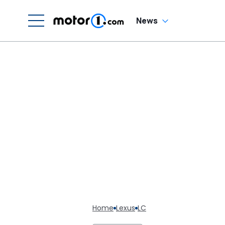
News
Home
Lexus
LC