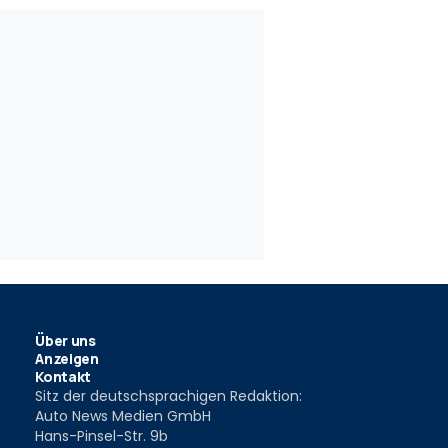
15
xus LC 500h
Lexus LC 500: Nobler Angriff
2016
12 Jan. 2016
Über uns
Anzeigen
Kontakt
Sitz der deutschsprachigen Redaktion:
Auto News Medien GmbH
Hans-Pinsel-Str. 9b