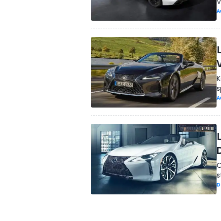
V
A
K
s
A
O
s
D