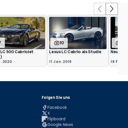
7
10
11
 LC 500 Cabriolet
Lexus LC Cabrio als Studie
Neuer Le
)
. 2020
11 Jan. 2019
18 Feb. 
Folgen Sie uns
Facebook
X
Flipboard
Google News