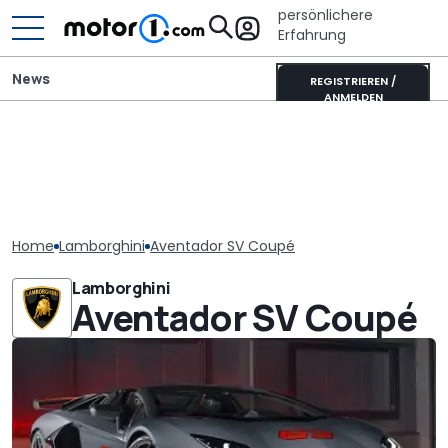
persönlichere
Erfahrung
News
REGISTRIEREN /
ANMELDEN
Home
Lamborghini
Aventador SV Coupé
Lamborghini
Aventador SV Coupé