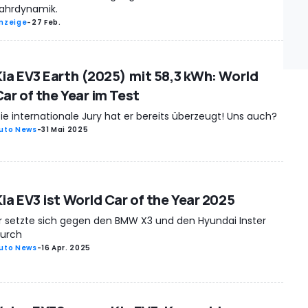
ahrdynamik.
nzeige
-
27 Feb.
Kia EV3 Earth (2025) mit 58,3 kWh: World
Car of the Year im Test
ie internationale Jury hat er bereits überzeugt! Uns auch?
uto News
-
31 Mai 2025
Kia EV3 ist World Car of the Year 2025
r setzte sich gegen den BMW X3 und den Hyundai Inster
urch
uto News
-
16 Apr. 2025