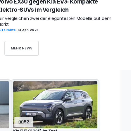
Volvo EX30 gegen Kia EV3: Kompakte
Elektro-SUVs im Vergleich
ir vergleichen zwei der elegantesten Modelle auf dem
arkt
uto News
-
14 Apr. 2025
MEHR NEWS
52
Kia EV3 (2025) im Test