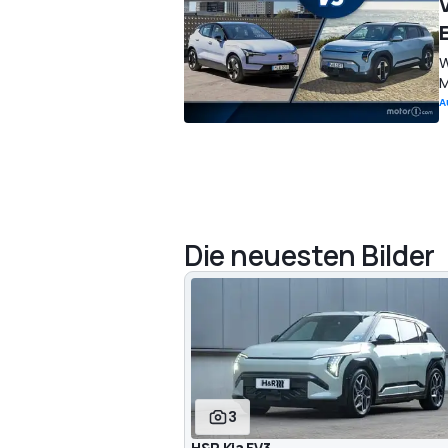
W
M
A
Die neuesten Bilder
3
H&R Kia EV3