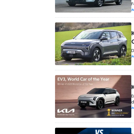
F
A
D
A
E
d
A