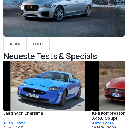
NEWS
TESTS
Neueste Tests & Specials
Jagd nach Charisma
Kein Kompressor –
XK 5.0 Coupé
Auto Tests
Auto Tests
2 Jun. 2011
10 Mär. 2009