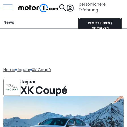
persönlichere
Erfahrung
News
REGISTRIEREN /
ANMELDEN
Home
Jaguar
XK Coupé
Jaguar
XK Coupé