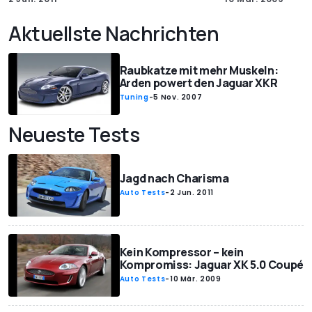
Aktuellste Nachrichten
Raubkatze mit mehr Muskeln:
Arden powert den Jaguar XKR
Tuning
-
5 Nov. 2007
Neueste Tests
Jagd nach Charisma
Auto Tests
-
2 Jun. 2011
Kein Kompressor – kein
Kompromiss: Jaguar XK 5.0 Coupé
Auto Tests
-
10 Mär. 2009