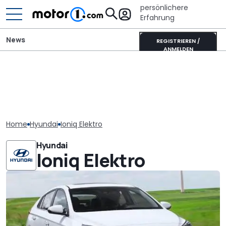
persönlichere
Erfahrung
News
REGISTRIEREN /
ANMELDEN
Home
Hyundai
Ioniq Elektro
Hyundai
Ioniq Elektro