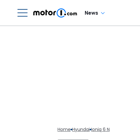
News
Home
Hyundai
Ioniq 6 N