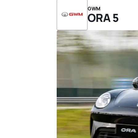
GWM
ORA 5