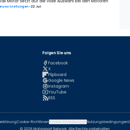
all Motor setzt auf die volle Auswahl bei den Motoren
euvorstellungen
-
22 Jul.
Folgen Sie uns
Facebook
X
Flipboard
Google News
Instagram
YouTube
RSS
erklärung
Cookie-Richtlinien
Cookie-Einstellungen
Nutzungsbedingungen
U
© 2026 Motorsport Network. Alle Rechte vorbehalten.