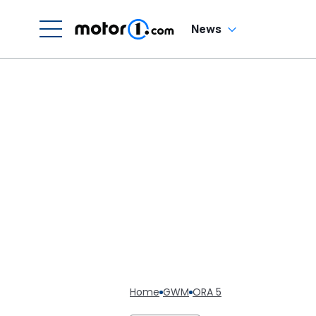
News
Home
GWM
ORA 5